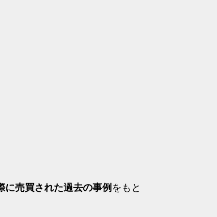
。
際に売買された過去の事例
をもと