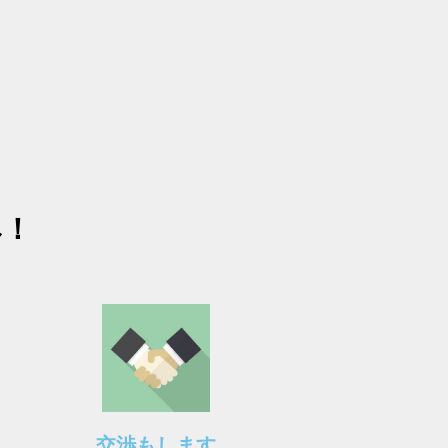
み！
交渉もします